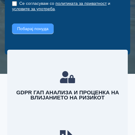
а
n
Се согласувам со
политиката за приватност
и
условите за употреба
.
,
l
e
Побарај понуда
a
v
e
t
h
i
s
GDPR ГАП АНАЛИЗА И ПРОЦЕНКА НА
f
ВЛИЈАНИЕТО НА РИЗИКОТ
i
e
l
d