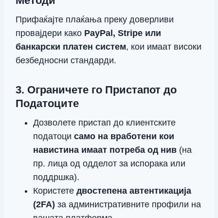
Методи
Прифаќајте плаќања преку доверливи
провајдери како
PayPal, Stripe или
банкарски платен систем
, кои имаат високи
безбедносни стандарди.
3. Ограничете го Пристапот до
Податоците
Дозволете пристап до клиентските
податоци
само на вработени кои
навистина имаат потреба од нив
(на
пр. лица од одделот за испорака или
поддршка).
Користете
двостепена автентикација
(2FA)
за административните профили на
вашата платформа.