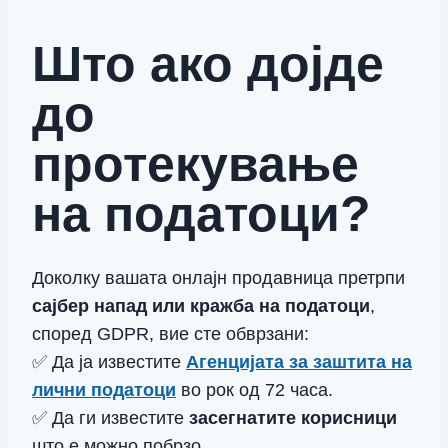
Што ако дојде
до
протекување
на податоци?
Доколку вашата онлајн продавница претрпи
сајбер напад или кражба на податоци
,
според GDPR, вие сте обврзани:
✅ Да ја известите
Агенцијата за заштита на
лични податоци
во рок од 72 часа.
✅ Да ги известите
засегнатите корисници
што е можно побрзо.