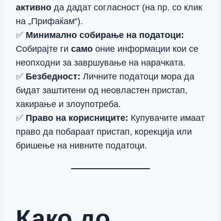
активно
да дадат согласност (на пр. со клик
на „Прифаќам“).
✅
Минимално собирање на податоци:
Собирајте ги
само
оние информации кои се
неопходни за завршување на нарачката.
✅
Безбедност:
Личните податоци мора да
бидат заштитени од неовластен пристап,
хакирање и злоупотреба.
✅
Право на корисниците:
Купувачите имаат
право да побараат пристап, корекција или
бришење на нивните податоци.
Како до