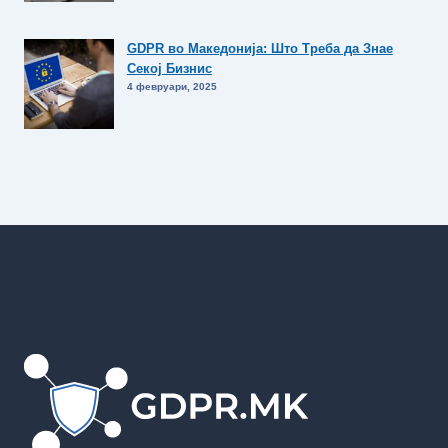
GDPR во Македонија: Што Треба да Знае
Секој Бизнис
4 февруари, 2025