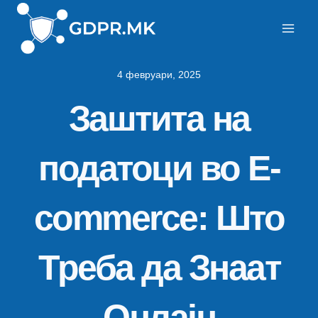
Skip
to
content
4 февруари, 2025
Заштита на
податоци во E-
commerce: Што
Треба да Знаат
Онлајн