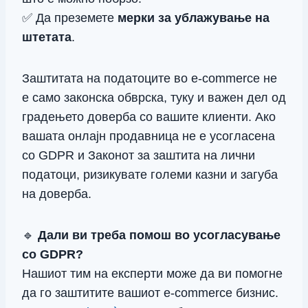
✅ Да преземете
мерки за ублажување на
штетата
.
Заштитата на податоците во e-commerce не
е само законска обврска, туку и важен дел од
градењето доверба со вашите клиенти. Ако
вашата онлајн продавница не е усогласена
со GDPR и Законот за заштита на лични
податоци, ризикувате големи казни и загуба
на доверба.
🔹
Дали ви треба помош во усогласување
со GDPR?
Нашиот тим на експерти може да ви помогне
да го заштитите вашиот e-commerce бизнис.