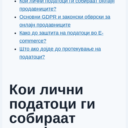
Кои лични податоци ги собираат онлајн
продавниците?
Основни GDPR и законски обврски за
онлајн продавниците
Како до заштита на податоци во E-
commerce?
Што ако дојде до протекување на
податоци?
Кои лични
податоци ги
собираат